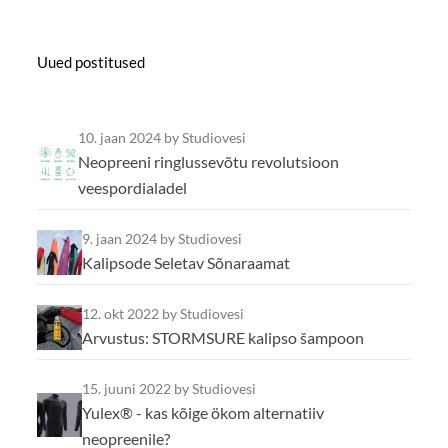
Uued postitused
10. jaan 2024
by Studiovesi
Neopreeni ringlussevõtu revolutsioon
veespordialadel
9. jaan 2024
by Studiovesi
Kalipsode Seletav Sõnaraamat
12. okt 2022
by Studiovesi
Arvustus: STORMSURE kalipso šampoon
15. juuni 2022
by Studiovesi
Yulex® - kas kõige ökom alternatiiv
neopreenile?