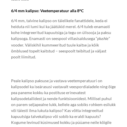
6/4 mm kalipso: Veetemperatuur alla 8°C
6/4 mm, talvine kalipso on täielikele fanattidele, keda ei
heiduta nii lumi kui ka jäätükid merel. 6/4 tuleb enamasti
kohe integreeritud kapuutsiga ja tegu on ülisooja ja paksu
kalipsoga. Enamasti on seespool villasisaldusega “
”
plushie
vooder. Väliskihil kummeeritud tuule kaitse ja kõik
õmblused topelt kaitstud – seespoolt teibitud ja väljast
poolt liimitud.
Peale kalipso paksuse ja vastava veetemperatuuri on
kalipsodel ka iseärasusi vastavalt veespordialadele ning õige
pea paneme kokku ka postituse erinevatest
kalipsodetailidest ja nende funktsioonidest. Millisel puhul
on parem seljapealne lukk, kellele aga sobiks rohkem esilukk
või täiesti ilma lukuta kalipso? Kas võtta integreeitud
kapuutsiga talvekalipso või sobib ka eraldi kapuuts?
Kogume levinud küsimused kokku ja püüame neile kõigile