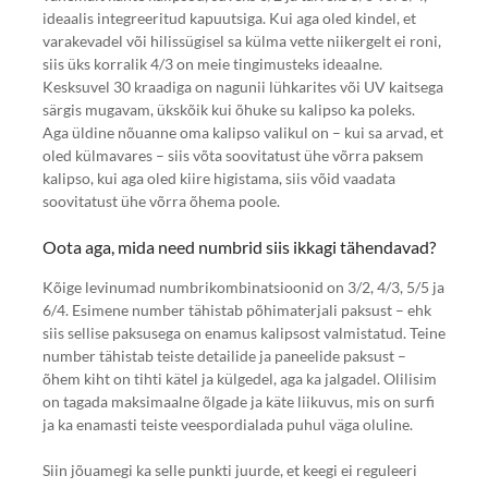
ideaalis integreeritud kapuutsiga. Kui aga oled kindel, et
varakevadel või hilissügisel sa külma vette niikergelt ei roni,
siis üks korralik 4/3 on meie tingimusteks ideaalne.
Kesksuvel 30 kraadiga on nagunii lühkarites või UV kaitsega
särgis mugavam, ükskõik kui õhuke su kalipso ka poleks.
Aga üldine nõuanne oma kalipso valikul on – kui sa arvad, et
oled külmavares – siis võta soovitatust ühe võrra paksem
kalipso, kui aga oled kiire higistama, siis võid vaadata
soovitatust ühe võrra õhema poole.
Oota aga, mida need numbrid siis ikkagi tähendavad?
Kõige levinumad numbrikombinatsioonid on 3/2, 4/3, 5/5 ja
6/4. Esimene number tähistab põhimaterjali paksust – ehk
siis sellise paksusega on enamus kalipsost valmistatud. Teine
number tähistab teiste detailide ja paneelide paksust –
õhem kiht on tihti kätel ja külgedel, aga ka jalgadel. Olilisim
on tagada maksimaalne õlgade ja käte liikuvus, mis on surfi
ja ka enamasti teiste veespordialada puhul väga oluline.
Siin jõuamegi ka selle punkti juurde, et keegi ei reguleeri