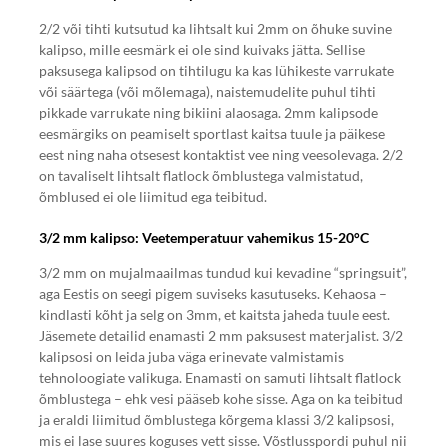
2/2 või tihti kutsutud ka lihtsalt kui 2mm on õhuke suvine
kalipso, mille eesmärk ei ole sind kuivaks jätta. Sellise
paksusega kalipsod on tihtilugu ka kas lühikeste varrukate
või säärtega (või mõlemaga), naistemudelite puhul tihti
pikkade varrukate ning bikiini alaosaga. 2mm kalipsode
eesmärgiks on peamiselt sportlast kaitsa tuule ja päikese
eest ning naha otsesest kontaktist vee ning veesolevaga. 2/2
on tavaliselt lihtsalt flatlock õmblustega valmistatud,
õmblused ei ole liimitud ega teibitud.
3/2 mm kalipso: Veetemperatuur vahemikus 15-20°C
3/2 mm on mujalmaailmas tundud kui kevadine “springsuit”,
aga Eestis on seegi pigem suviseks kasutuseks. Kehaosa –
kindlasti kõht ja selg on 3mm, et kaitsta jaheda tuule eest.
Jäsemete detailid enamasti 2 mm paksusest materjalist. 3/2
kalipsosi on leida juba väga erinevate valmistamis
tehnoloogiate valikuga. Enamasti on samuti lihtsalt flatlock
õmblustega – ehk vesi pääseb kohe sisse. Aga on ka teibitud
ja eraldi liimitud õmblustega kõrgema klassi 3/2 kalipsosi,
mis ei lase suures koguses vett sisse. Võstlusspordi puhul nii