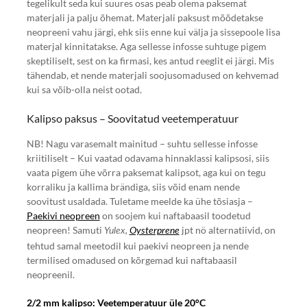
tegelikult seda kui suures osas peab olema paksemat
materjali ja palju õhemat. Materjali paksust mõõdetakse
neopreeni vahu järgi, ehk siis enne kui välja ja sissepoole lisa
materjal kinnitatakse. Aga sellesse infosse suhtuge pigem
skeptiliselt, sest on ka firmasi, kes antud reeglit ei järgi. Mis
tähendab, et nende materjali soojusomadused on kehvemad
kui sa võib-olla neist ootad.
Kalipso paksus – Soovitatud veetemperatuur
NB! Nagu varasemalt mainitud – suhtu sellesse infosse
kriitiliselt – Kui vaatad odavama hinnaklassi kalipsosi, siis
vaata pigem ühe võrra paksemat kalipsot, aga kui on tegu
korraliku ja kallima brändiga, siis võid enam nende
soovitust usaldada. Tuletame meelde ka ühe tõsiasja –
Paekivi neopreen
on soojem kui naftabaasil toodetud
neopreen! Samuti
jpt nö alternatiivid, on
Yulex,
Oysterprene
tehtud samal meetodil kui paekivi neopreen ja nende
termilised omadused on kõrgemad kui naftabaasil
neopreenil.
2/2 mm kalipso: Veetemperatuur üle 20°C