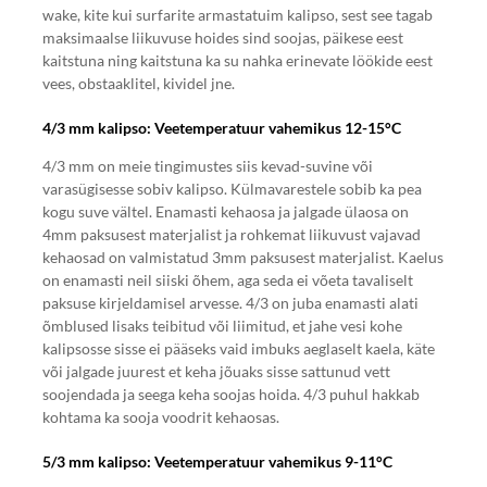
wake, kite kui surfarite armastatuim kalipso, sest see tagab
maksimaalse liikuvuse hoides sind soojas, päikese eest
kaitstuna ning kaitstuna ka su nahka erinevate löökide eest
vees, obstaaklitel, kividel jne.
4/3 mm kalipso: Veetemperatuur vahemikus 12-15°C
4/3 mm on meie tingimustes siis kevad-suvine või
varasügisesse sobiv kalipso. Külmavarestele sobib ka pea
kogu suve vältel. Enamasti kehaosa ja jalgade ülaosa on
4mm paksusest materjalist ja rohkemat liikuvust vajavad
kehaosad on valmistatud 3mm paksusest materjalist. Kaelus
on enamasti neil siiski õhem, aga seda ei võeta tavaliselt
paksuse kirjeldamisel arvesse. 4/3 on juba enamasti alati
õmblused lisaks teibitud või liimitud, et jahe vesi kohe
kalipsosse sisse ei pääseks vaid imbuks aeglaselt kaela, käte
või jalgade juurest et keha jõuaks sisse sattunud vett
soojendada ja seega keha soojas hoida. 4/3 puhul hakkab
kohtama ka sooja voodrit kehaosas.
5/3 mm kalipso: Veetemperatuur vahemikus 9-11°C