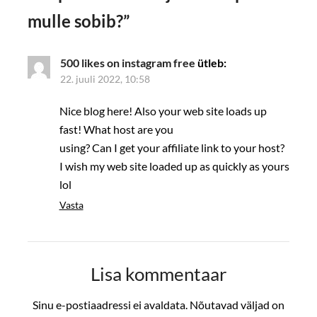
mulle sobib?
”
500 likes on instagram free
ütleb:
22. juuli 2022, 10:58
Nice blog here! Also your web site loads up
fast! What host are you
using? Can I get your affiliate link to your host?
I wish my web site loaded up as quickly as yours
lol
Vasta
Lisa kommentaar
Sinu e-postiaadressi ei avaldata.
Nõutavad väljad on