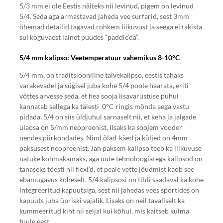
5/3 mm ei ole Eestis näiteks nii levinud, pigem on levinud
5/4. Seda aga armastavad jaheda vee surfarid, sest 3mm
õhemad detailid tagavad rohkem liikuvust ja seega ei takista
sul koguväest lainet püüdes “paddle’da”.
5/4 mm kalipso: Veetemperatuur vahemikus 8-10°C
5/4 mm, on traditsiooniline talvekalipso, eestis tahaks
varakevadel ja sügisel juba kohe 5/4 poole haarata, eriti
võttes arvesse seda, et hea sooja lisavarustuse puhul
kannatab sellega ka täiesti 0°C ringis mõnda aega vastu
pidada. 5/4 on siis üldjuhul sarnaselt nii, et keha ja jalgade
ülaosa on 5/mm neopreenist, lisaks ka soojem vooder
nendes piirkondades. Nind õlad-käed ja küljed on 4mm
paksusest neopreenist. Jah paksem kalipso teeb ka liikuvuse
natuke kohmakamaks, aga uute tehnoloogiatega kalipsod on
tänaseks tõesti nii flexi’d, et peale vette jõudmist kaob see
ebamugavus koheselt. 5/4 kalipsosi on tihti saadaval ka kohe
integreeritud kapuutsiga, sest nii jahedas vees sportides on
kapuuts juba üpriski vajalik. Lisaks on neil tavaliselt ka
kummeeritud kiht nii seljal kui kõhul, mis kaitseb külma
tuule eest.