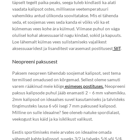
täpselt tegelt paika peaks, seega tuleb kindlasti ka alati
vaadata kalipsot ostes, millisesse veetemperatuuri
vahemikku antud ülikonda soovitatakse. Mis ei tähenda
seda, et soojemas vees seda kanda ei võiks või ka et
külmemas vees kohe ära külmud. Viimase puhul on väga
olulisel kohal aksessuaarid nagu kindad, sokid ja kapuuts.
Loe lähemalt külmas vees sulistamiseks vajalikest
aksessuaaridest ja lisanditest varasemast postitusest
SIIT
.
Neopreeni paksusest
Paksem neopreen tähendab soojemat kalipsot, sest tema
termilised omadused on kõrgemad. Sellest oleme samuti
varem rääkinud meie kõige
esimeses postituses.
Neopreeni
paksus kalipsode puhul jääb enamasti 2 – 6 mm vahemikku.
2mm kalipsod on ideaalses suvel kasutamiseks ja talvisteks
tingimusteks lausa 6 või isegi 7 mm paksused kalipsod.
Milline on sulle ideaalne? See oleneb natuke spordialast,
veekogust kus käid ja ka isiklikust valikust.
Eestis sportimiseks meie arvates on ideaalne omada
vähemalt kahte kalipsod, suveks 3/2 ja talveks 5/6 või 5/4,