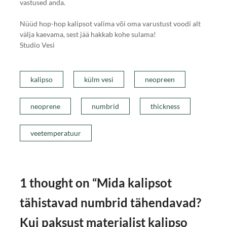
vastused anda.
Nüüd hop-hop kalipsot valima või oma varustust voodi alt
välja kaevama, sest jää hakkab kohe sulama!
Studio Vesi
kalipso
külm vesi
neopreen
neoprene
numbrid
thickness
veetemperatuur
1 thought on “
Mida kalipsot
tähistavad numbrid tähendavad?
Kui paksust materjalist kalipso