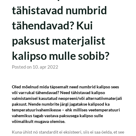
tähistavad numbrid
tähendavad? Kui
paksust materjalist
kalipso mulle sobib?
Posted on 10. apr 2022
Oled mõelnud mida täpsemalt need numbrid kalipso sees
või varrukal tähendavad? Need tähistavad kalipso
valmistamisel kasutatud neopreeni/või alternatiivmaterjali
paksust. Nende numbrite järgi jagatakse kalipsod ka
temperatuurivahemikesse – ehk millises veetemperatuuri
vahemikus tagab vastava paksusega kalipso sulle
võimalikult mugava olemise.
Kuna ühist nö standardit ei eksisteeri, siis ei saa öelda, et see