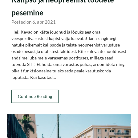
pesemine
Posted on 6. apr 2021
Hei! Kevad on kätte jõudnud ja lõpuks aeg oma
veespordivarustust kapist välja kaevata! Täna räägimegi
natuke pikemalt kalipsode ja teiste neopreenist varustuse
osade pesust ja olulistest faktidest. Kiire ülevaate hooldusest
andsime juba meie varasemas postituses, millega saad
tutvuda SIIT! Et hoida oma varustus puhas, aroomideta ning
pikalt funktsionaalne tuleks seda peale kasutuskorda
loputada. Kui kasutad…
Continue Reading