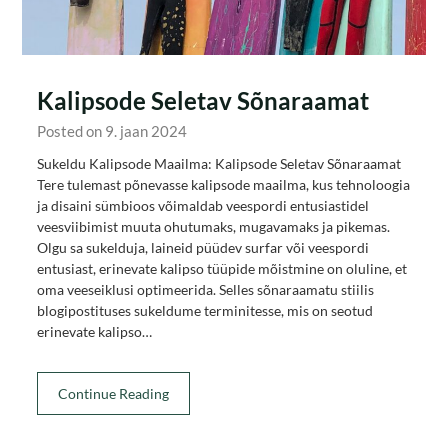
Kalipsode Seletav Sõnaraamat
Posted on 9. jaan 2024
Sukeldu Kalipsode Maailma: Kalipsode Seletav Sõnaraamat
Tere tulemast põnevasse kalipsode maailma, kus tehnoloogia
ja disaini sümbioos võimaldab veespordi entusiastidel
veesviibimist muuta ohutumaks, mugavamaks ja pikemas.
Olgu sa sukelduja, laineid püüdev surfar või veespordi
entusiast, erinevate kalipso tüüpide mõistmine on oluline, et
oma veeseiklusi optimeerida. Selles sõnaraamatu stiilis
blogipostituses sukeldume terminitesse, mis on seotud
erinevate kalipso…
Continue Reading