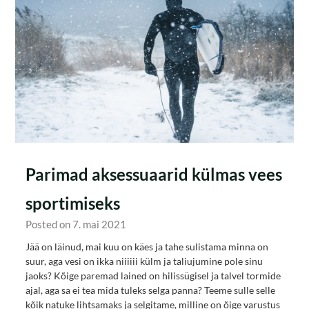
Parimad aksessuaarid külmas vees
sportimiseks
Posted on 7. mai 2021
Jää on läinud, mai kuu on käes ja tahe sulistama minna on
suur, aga vesi on ikka niiiiii külm ja taliujumine pole sinu
jaoks? Kõige paremad lained on hilissügisel ja talvel tormide
ajal, aga sa ei tea mida tuleks selga panna? Teeme sulle selle
kõik natuke lihtsamaks ja selgitame, milline on õige varustus