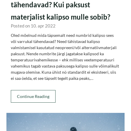
tähendavad? Kui paksust
materjalist kalipso mulle sobib?
Posted on 10. apr 2022
Oled mõelnud mida täpsemalt need numbrid kalipso sees
või varrukal tähendavad? Need tähistavad kalipso
valmistamisel kasutatud neopreeni/või alternatiivmaterjali
paksust. Nende numbrite järgi jagatakse kalipsod ka
temperatuurivahemikesse – ehk millises veetemperatuuri
vahemikus tagab vastava paksusega kalipso sulle võimalikult
mugava olemise. Kuna ühist nö standardit ei eksisteeri, siis
ei saa öelda, et see täpselt tegelt paika peaks,…
Continue Reading