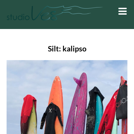
Skip
to
content
Silt:
kalipso