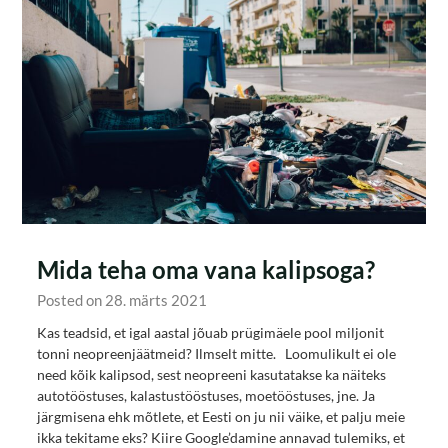
Mida teha oma vana kalipsoga?
Posted on 28. märts 2021
Kas teadsid, et igal aastal jõuab prügimäele pool miljonit
tonni neopreenjäätmeid? Ilmselt mitte. Loomulikult ei ole
need kõik kalipsod, sest neopreeni kasutatakse ka näiteks
autotööstuses, kalastustööstuses, moetööstuses, jne. Ja
järgmisena ehk mõtlete, et Eesti on ju nii väike, et palju meie
ikka tekitame eks? Kiire Google’damine annavad tulemiks, et