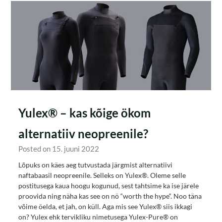
Yulex® – kas kõige ökom
alternatiiv neopreenile?
Posted on 15. juuni 2022
Lõpuks on käes aeg tutvustada järgmist alternatiivi
naftabaasil neopreenile. Selleks on Yulex®. Oleme selle
postitusega kaua hoogu kogunud, sest tahtsime ka ise järele
proovida ning näha kas see on nö “worth the hype“. Noo täna
võime öelda, et jah, on küll. Aga mis see Yulex® siis ikkagi
on? Yulex ehk tervikliku nimetusega Yulex-Pure® on