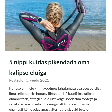
5 nippi kuidas pikendada oma
kalipso eluiga
Posted on 5. veebr 2021
Kalipso on meie kliimavöötmes lahutamatu osa veespordist,
ilma selleta oleks hooaeg lihtsalt… 1-2 kuud? Iga kalipso
omanik teab, et tegu ei ole just kõige soodsama tootega ja
selleks, et soe püsida ning mugavalt tunda ei piisa ka
enamasti kõige odavamast alternatiivist, vaid tegu on