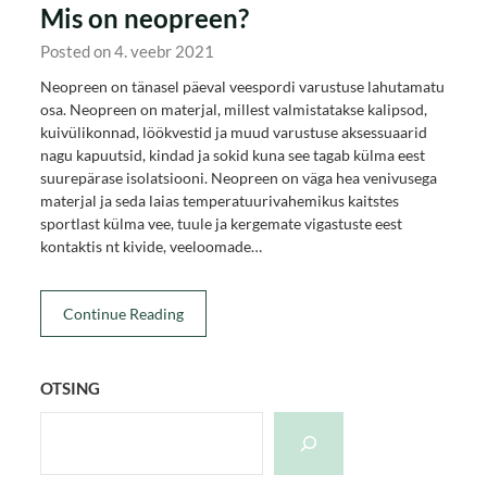
Mis on neopreen?
Posted on 4. veebr 2021
Neopreen on tänasel päeval veespordi varustuse lahutamatu
osa. Neopreen on materjal, millest valmistatakse kalipsod,
kuivülikonnad, löökvestid ja muud varustuse aksessuaarid
nagu kapuutsid, kindad ja sokid kuna see tagab külma eest
suurepärase isolatsiooni. Neopreen on väga hea venivusega
materjal ja seda laias temperatuurivahemikus kaitstes
sportlast külma vee, tuule ja kergemate vigastuste eest
kontaktis nt kivide, veeloomade…
Continue Reading
OTSING