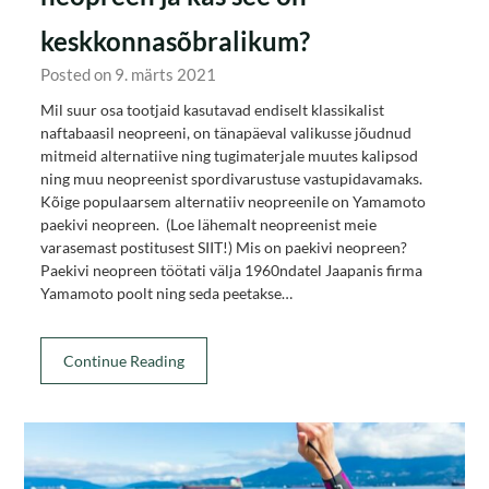
keskkonnasõbralikum?
Posted on 9. märts 2021
Mil suur osa tootjaid kasutavad endiselt klassikalist
naftabaasil neopreeni, on tänapäeval valikusse jõudnud
mitmeid alternatiive ning tugimaterjale muutes kalipsod
ning muu neopreenist spordivarustuse vastupidavamaks.
Kõige populaarsem alternatiiv neopreenile on Yamamoto
paekivi neopreen. (Loe lähemalt neopreenist meie
varasemast postitusest SIIT!) Mis on paekivi neopreen?
Paekivi neopreen töötati välja 1960ndatel Jaapanis firma
Yamamoto poolt ning seda peetakse…
Continue Reading