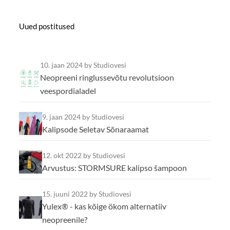
Uued postitused
10. jaan 2024
by Studiovesi
Neopreeni ringlussevõtu revolutsioon
veespordialadel
9. jaan 2024
by Studiovesi
Kalipsode Seletav Sõnaraamat
12. okt 2022
by Studiovesi
Arvustus: STORMSURE kalipso šampoon
15. juuni 2022
by Studiovesi
Yulex® - kas kõige ökom alternatiiv
neopreenile?