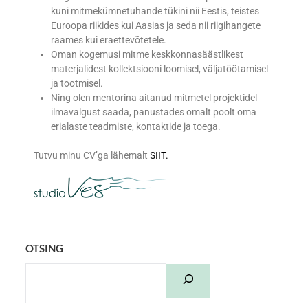
kuni mitmekümnetuhande tükini nii Eestis, teistes
Euroopa riikides kui Aasias ja seda nii riigihangete
raames kui eraettevõtetele.
Oman kogemusi mitme keskkonnasäästlikest
materjalidest kollektsiooni loomisel, väljatöötamisel
ja tootmisel.
Ning olen mentorina aitanud mitmetel projektidel
ilmavalgust saada, panustades omalt poolt oma
erialaste teadmiste, kontaktide ja toega.
Tutvu minu CV’ga lähemalt
SIIT.
OTSING