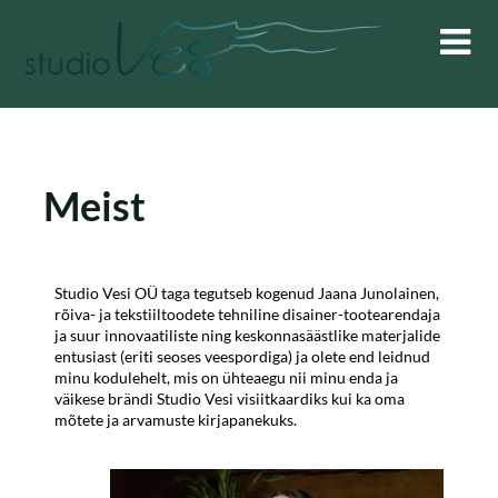
Meist
Studio Vesi OÜ taga tegutseb kogenud Jaana Junolainen,
rõiva- ja tekstiiltoodete tehniline disainer-tootearendaja
ja suur innovaatiliste ning keskonnasäästlike materjalide
entusiast (eriti seoses veespordiga) ja olete end leidnud
minu kodulehelt, mis on ühteaegu nii minu enda ja
väikese brändi Studio Vesi visiitkaardiks kui ka oma
mõtete ja arvamuste kirjapanekuks.