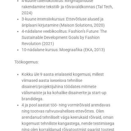
4-kuune täiendkoolitus: Ringmajanduse
rakendamine tekstiili- ja rõivavaldkonnas (Tal Tech,
2024)
3-kuune intensiivkursus: Ettevõtluse alused ja
äriplaani kirjutamine (Maison Solutions, 2020)
4-nädalane veebikoolitus: Fashion’s Future: The
Sustainable Development Goals by Fashion
Revolution (2021)
10-nädalane kursus: Moegraafika (EKA, 2013)
Töökogemus:
Kokku üle 9 aasta erialaseid kogemusi, millest
viimased aasta iseseisva tehnilise
disaineri/projektijuhina töödates mitmete
välismaiste ja ka kohalike disainerite ja start-up
brandidega.
4 ja pool aastat töö- ning vormirõivaid arendavas
ning tootvas rahvusvahelises ettevõttes. Olen
arendanud tehniliselt väga keerukaid rõivaid, oman
kogemust tehniliste kangastega, nende testimisega
ning olen korraldanud rõivatootmist paarist tootest