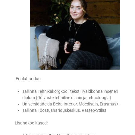
Erialaharidus:
Tallinna Tehnikakõrgkooli tekstiilivaldkonna inseneri
diplom (Rõivaste tehniline disain ja tehnoloogia)
Universidade da Beira Interior, Moedisain, Erasmus+
Tallinna Tööstushariduskeskus, Rätsep-Stilist
Lisandkoolitused: