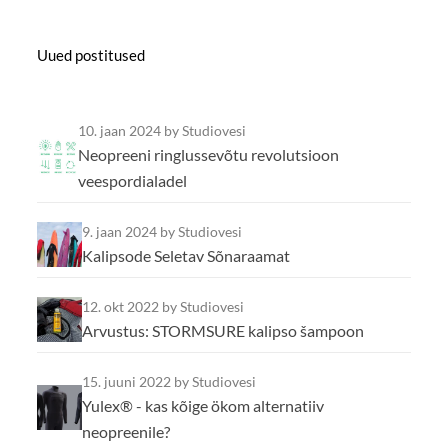
Uued postitused
10. jaan 2024
by Studiovesi
Neopreeni ringlussevõtu revolutsioon
veespordialadel
9. jaan 2024
by Studiovesi
Kalipsode Seletav Sõnaraamat
12. okt 2022
by Studiovesi
Arvustus: STORMSURE kalipso šampoon
15. juuni 2022
by Studiovesi
Yulex® - kas kõige ökom alternatiiv
neopreenile?