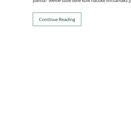
panna? Teeme sulle selle kõik natuke lihtsamaks j
Continue Reading