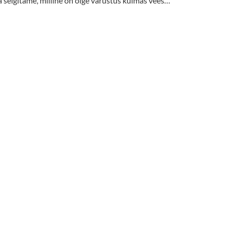
a selgitame, milline on õige varustus külmas vees…