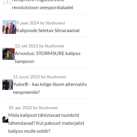
revolutsioon veespordialadel
9. jaan 2024
by Studiovesi
Kalipsode Seletav Sõnaraamat
12. okt 2022
by Studiovesi
Arvustus: STORMSURE kalipso
šampoon
15. juuni 2022
by Studiovesi
Yulex® - kas kõige ökom alternatiiv
neopreenile?
10. apr 2022
by Studiovesi
Mida kalipsot tähistavad numbrid
tähendavad? Kui paksust materjalist
kalipso mulle sobib?