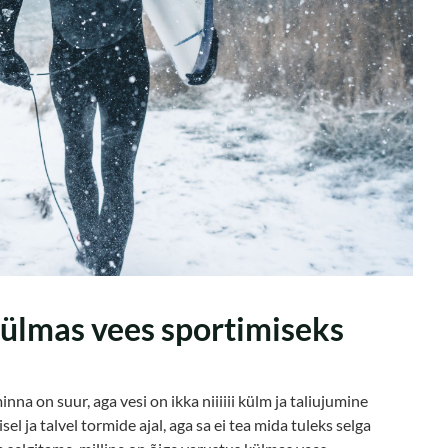
ülmas vees sportimiseks
nna on suur, aga vesi on ikka niiiiii külm ja taliujumine
el ja talvel tormide ajal, aga sa ei tea mida tuleks selga