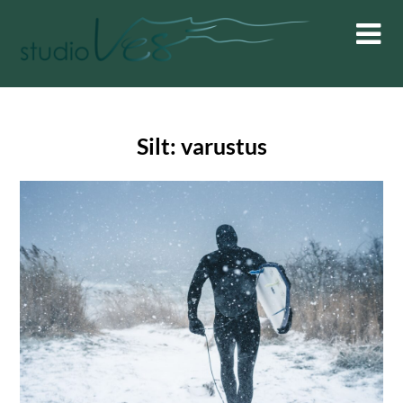
Skip
to
content
Silt:
varustus