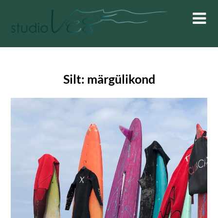
Skip
to
content
Silt:
märgülikond