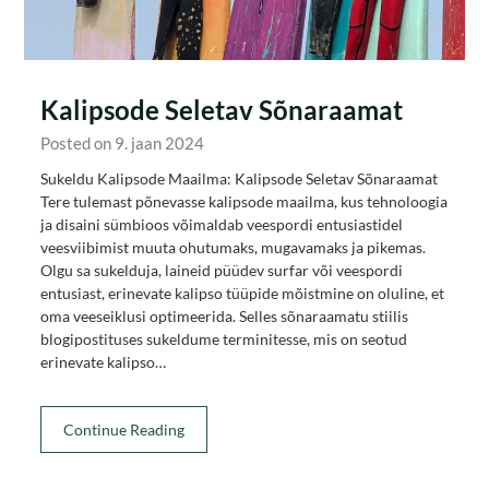
Kalipsode Seletav Sõnaraamat
Posted on 9. jaan 2024
Sukeldu Kalipsode Maailma: Kalipsode Seletav Sõnaraamat
Tere tulemast põnevasse kalipsode maailma, kus tehnoloogia
ja disaini sümbioos võimaldab veespordi entusiastidel
veesviibimist muuta ohutumaks, mugavamaks ja pikemas.
Olgu sa sukelduja, laineid püüdev surfar või veespordi
entusiast, erinevate kalipso tüüpide mõistmine on oluline, et
oma veeseiklusi optimeerida. Selles sõnaraamatu stiilis
blogipostituses sukeldume terminitesse, mis on seotud
erinevate kalipso…
Continue Reading